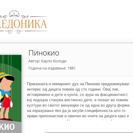
Пинокио
Автор: Карло Колоди
Година на издавање: 1881
Приказната и немирниот дух на Пинокио предизвикуваат
интерес кај децата повеќе од сто години. Овој лик,
истовремено и дете и кукла, со аура на фасцинантност,
кој подоцна станува вистинско дете, е познат во повеќе
култури во светот менувајќи се од една во друга форма
на изразување без да ја загуби специфичноста што го
прави препознатлив и омилен во очите на децата како и
на некогашните деца. Неговата трајна моќ на фасцинација
е докажана во културното наследство изградено во
период од повеќе од 40 години во Националната