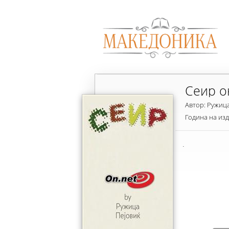
Сеир о
Автор: Ружиц
Година на из
.