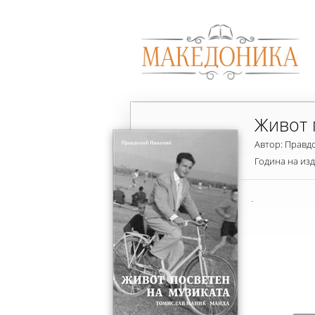
Живот 
Автор: Правд
Година на из
.