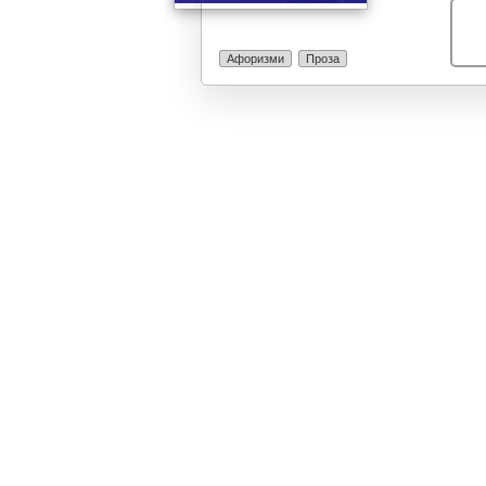
Афоризми
Проза