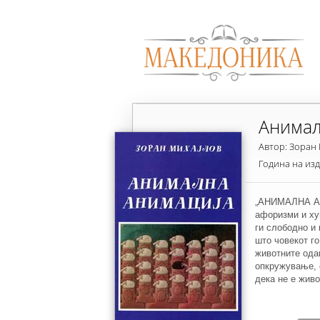
Анимал
Автор: Зоран
Година на из
„АНИМАЛНА АН
афоризми и ху
ги слободно и 
што човекот го
животните ода
опкружување, 
дека не е живо