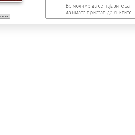
откривањето на вистината. Страниците на ова
Ве молиме да се најавите за
белетристичко сведоштво го цементираат сознанието дек
да имате пристап до книгите
комунистичките челници на ДАГ и на тогашните
Роман
највлијателни компартии целосно го изманипулирале и
безочно го искасапиле македонското верување во
елементарната човечка и Божја волја на
суштествувањето според принципот на
самоопределување. Наковски ги жигосува историските
протагонисти на злосторот и им заблазнува на безименит
воини кои остануваат во длабоките јами на егејската
земја. Крајот на ова дело најавува ново продолжение кое
можеби ќе ја заокружи најуверливата трилогија за оваа
непреболена тема во македонската историја.