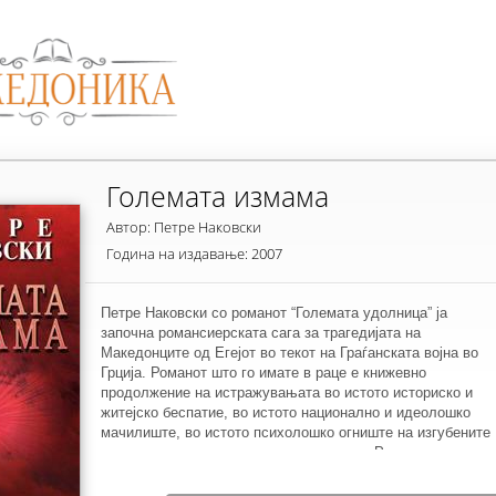
Големата измама
Автор: Петре Наковски
Година на издавање: 2007
Петре Наковски со романот “Големата удолница” ја
започна романсиерската сага за трагедијата на
Македонците од Егејот во текот на Граѓанската војна во
Грција. Романот што го имате в раце е книжевно
продолжение на истражувањата во истото историско и
житејско беспатие, во истото национално и идеолошко
мачилиште, во истото психолошко огниште на изгубените
и изневерените илузии на индивидуата. Романот
“Големата измама” ја продлабочува тешката рана на
поразот и ја возвишува писателската храброст за