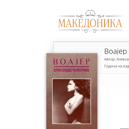
Воајер
Автор: Алекс
Година на из
.