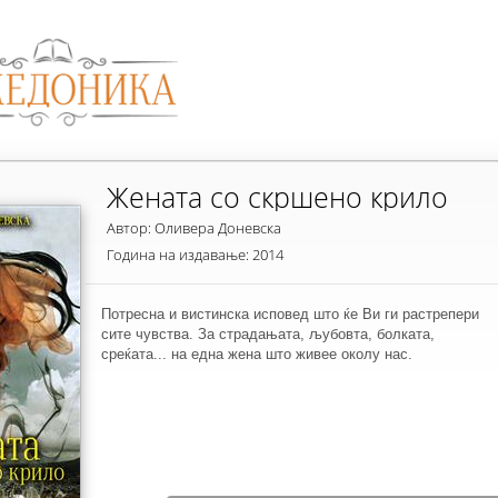
Жената со скршено крило
Автор: Оливера Доневска
Година на издавање: 2014
Потресна и вистинска исповед што ќе Ви ги растрепери
сите чувства. За страдањата, љубовта, болката,
среќата... на една жена што живее околу нас.