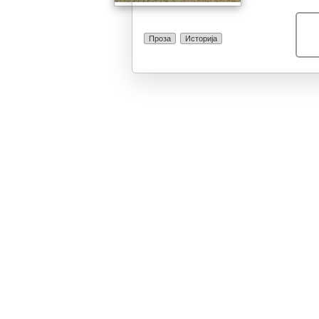
Проза
Историја