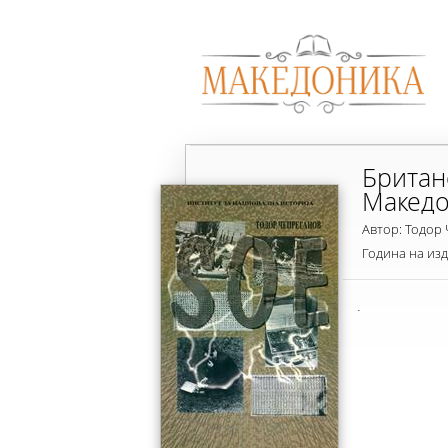
Британ
Македо
Автор: Тодор
Година на из
.