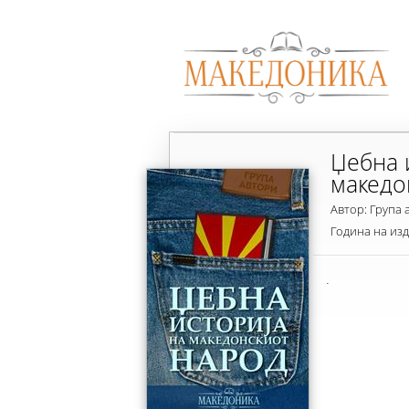
Џебна 
македо
Автор: Група 
Година на из
.