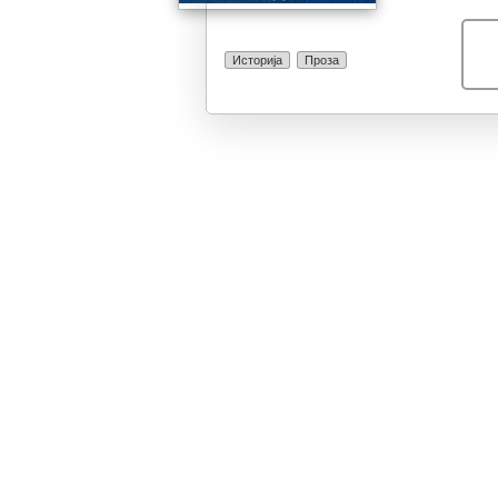
Историја
Проза