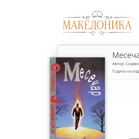
Месеч
Автор: Славко
Година на из
.