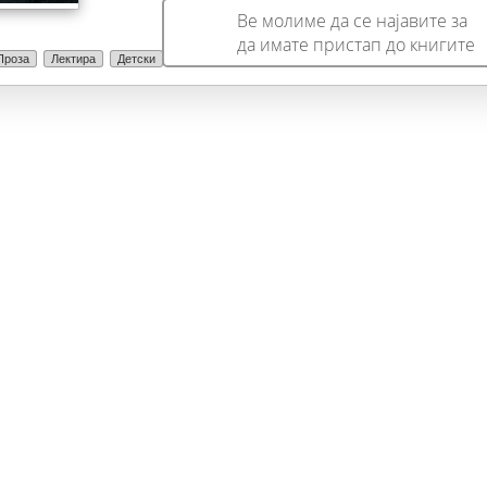
момчештвото, едно не сосема обично детство – детство
Ве молиме да се најавите за
на беспризорните, хроника на ситните злосторства на
да имате пристап до книгите
децата оставени на улица.
Проза
Лектира
Детски