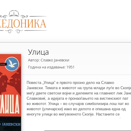
Улица
Автор: Славко Јаневски
Година на издавање: 1951
Повеста „Улица“ е првото прозно дело на Славко
Јаневски. Темата е животот на група млади луѓе во Скопј
меѓу двете светски војни и дилемите на главниот лик Јан
Славковиќ, а идејата е пронаоѓањето на вистинскиот пат
во животот. Улица – во случајов симболизира лош пат во
животот (уличарски) иако во делото е опишана една од
многуте улици во меѓувоеното Скопје. Настаните се
предадени преку раскажувањето на главниот лик – јас, ко
е и наратор и учесник во случките. Всушност, повеста им
автобиографски карактер во која е опишано детството и