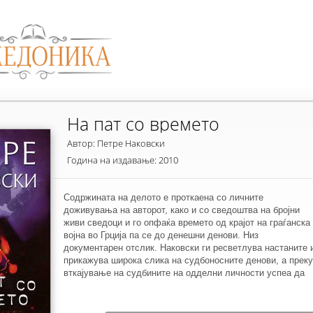
На пат со времето
Автор: Петре Наковски
Година на издавање: 2010
Содржината на делото е проткаена со личните
доживувања на авторот, како и со сведоштва на бројни
живи сведоци и го опфаќа времето од крајот на граѓанска
војна во Грција па се до денешни денови. Низ
документарен отслик. Наковски ги ресветлува настаните 
прикажува широка слика на судбоносните денови, а преку
вткајување на судбините на одделни личности успеа да
ги протолкува внатрешните доживувања, траумите и
страдањата кои стануваат збир на колективната
трагедија. Без патетика, со единоставни описи ги опишув