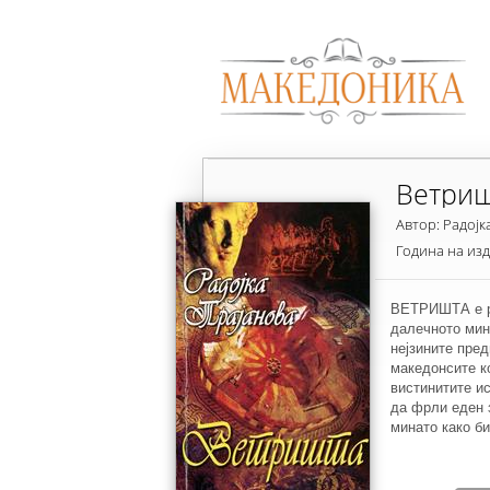
Ветри
Автор: Радојк
Година на из
ВЕТРИШТА е ро
далечното мин
нејзините пред
македонсите к
вистинитите ис
да фрли еден 
минато како б
иднина.