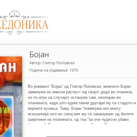
Бојан
Автор: Глигор Поповски
Година на издавање: 1973
Во романот “Бојан” од Глигор Поповски, момчето Бојан
заминува на зимски распуст кај својот дедо во планина,
но по игра на случајот останува сам, изолиран во
планината, каде што единствени другари му се стадото и
верните кучиња. Таму, Бојан “поминува низ многу
искушенија што во секој миг му се закануваат од белите
широчини на планината, од тоа ”за очи чудесно убаво
бело зло”. Во оваа хумана книга, Глигор Поповски,
всушност преку чистата, едноставна душа на Бојан ги
опишува добрината и справедливоста и го истакнува