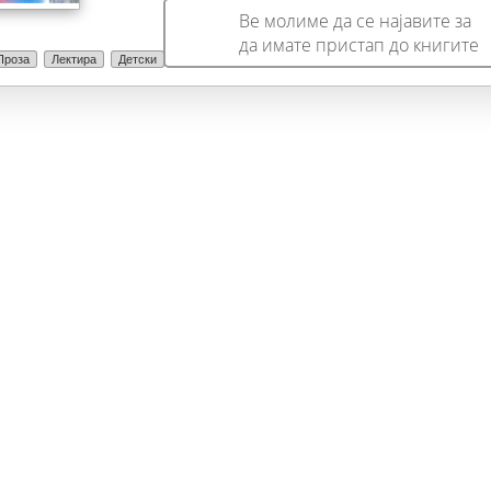
нивното место во животот на луѓето.
Ве молиме да се најавите за
да имате пристап до книгите
Проза
Лектира
Детски