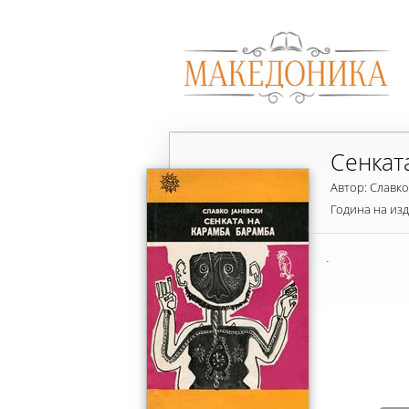
Сенкат
Автор: Славко
Година на из
.