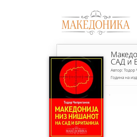
Македо
САД и 
Автор: Тодор
Година на из
.