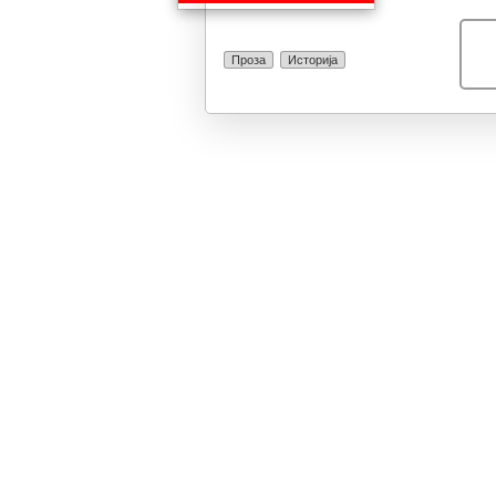
Проза
Историја