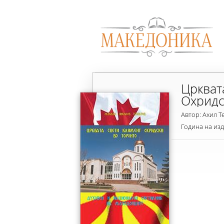
Цркват
Охридс
Автор: Ахил Т
Година на из