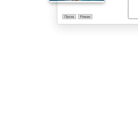
голем терет ч
трага по нејзи
логични разми
Проза
Роман
разоткрие синџ