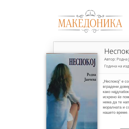
Неспок
Автор: Родна 
Година на из
„Неспокој“ е с
вградени дове
како најдлабок
искрено ќе по
нема да те на
моралната и со
нашето време.
траума која ст
носечка фигур
духовно исцрп