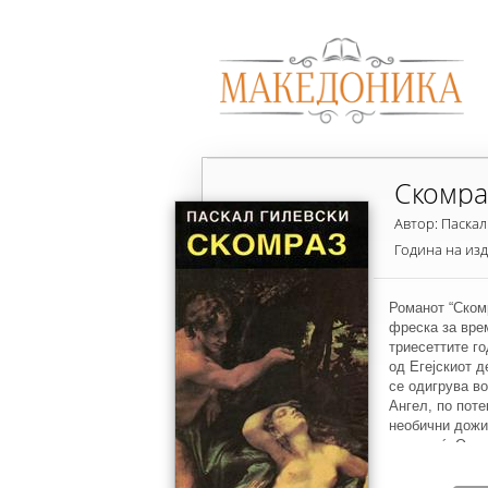
Скомра
Автор: Паскал
Година на из
Романот “Ском
фреска за вре
триесеттите г
од Егејскиот д
се одигрува во
Ангел, по поте
необични дожи
една ноќ. Од 
прекрасните с
голема љубов 