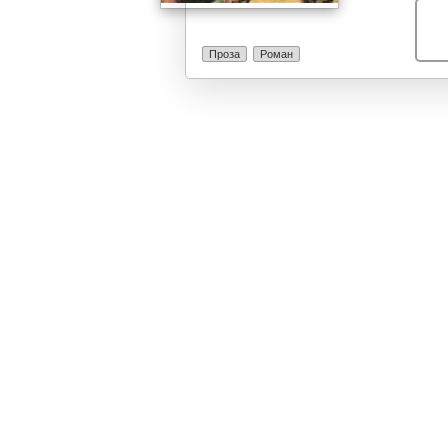
семејство. “Ск
кажувања, нап
широк круг чи
Проза
Роман
платно се одиг
придонесувајќ
Незаборавни с
описите на пр