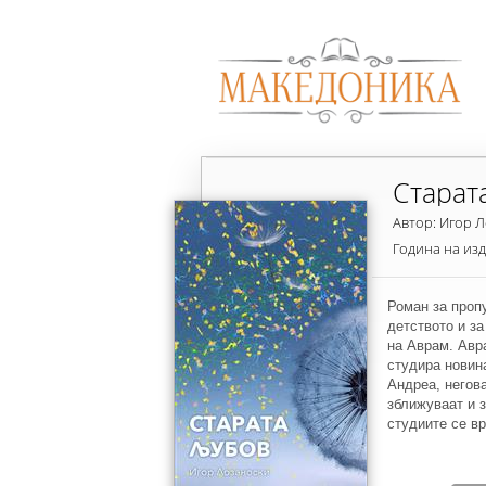
Старат
Автор: Игор 
Година на из
Роман за пропу
детството и за
на Аврам. Авр
студира новин
Андреа, негова
зближуваат и 
студиите се вр
се исти како ш
пријателите с
сиппатии. Раб