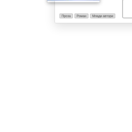
се надополнат
кое самото се
Проза
Роман
Млади автори