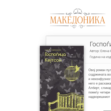
Госпоѓ
Автор: Елена
Година на из
Овој роман пул
содржината во 
и неконфузнос
него е раскаж
Алберт, слика
помеѓу четири 
надворешниот 
доведуваат до
вистинските вр
мистериозна ли