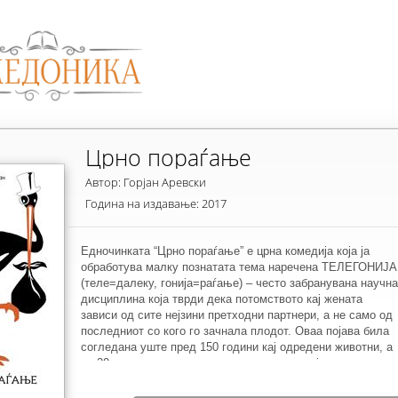
Црно пораѓање
Автор: Горјан Аревски
Година на издавање: 2017
Едночинката “Црно пораѓање” е црна комедија која ја
обработува малку познатата тема наречена ТЕЛЕГОНИЈА
(теле=далеку, гонија=раѓање) – често забранувана научна
дисциплина која тврди дека потомството кај жената
зависи од сите нејзини претходни партнери, а не само од
последниот со кого го зачнала плодот. Оваа појава била
согледана уште пред 150 години кај одредени животни, а
во 20 век има примери во кои што телегонијата е
забележана и кај луѓето. Токму тоа е причина авторот да
ја напише драмата. Поточно фактот дека детето може да