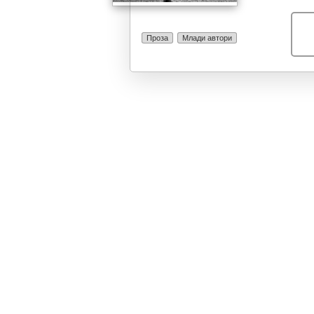
својствен за с
неколку минут
текстовите бе
Проза
Млади автори
кога тешко ги 
длабоко во себ
во сите, барем
брутална а, ис
најдлабоките 
секојдневна ко
кои ги потиска
да не уништат.