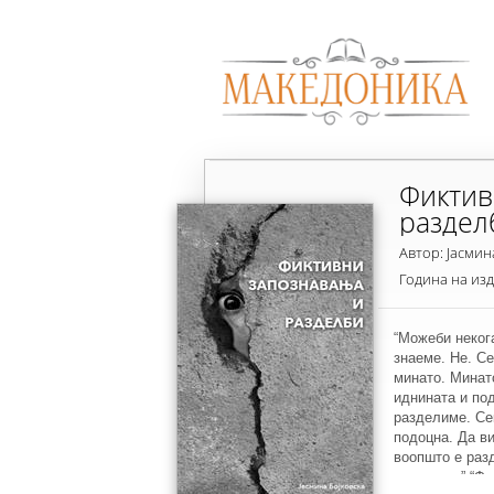
Фиктив
раздел
Автор: Јасмин
Година на из
“Можеби неког
знаеме. Не. Се
минато. Минат
иднината и по
разделиме. Се
подоцна. Да ви
воопшто е раз
умствена.” “Ф