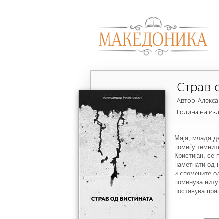
Страв 
Автор: Aлекс
Година на из
Маја, млада д
помеѓу темнит
Кристијан, се 
наметнати од 
и спомените од
поминува ниту 
поставува пра
всушност отка
неповрзаните и
натера да се в