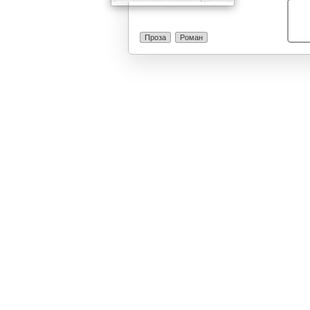
проследена со 
можела да го д
шокантна тајна
Проза
Роман
е подобро зас
динамична кни
гаранција ќе в
страница, а кр
предвиди никој