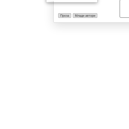
Проза
Млади автори