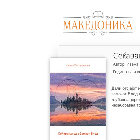
Сеќава
Автор: Ивана
Година на из
Дали отсјајот 
замокот Блед 
љубовна церем
незаборавна т