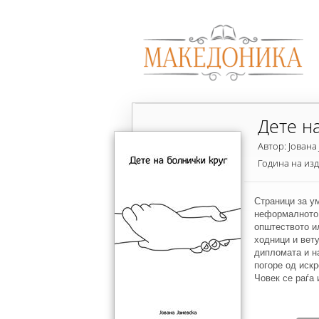
Дете н
Автор: Јована
Година на из
Страници за у
неформалното 
општеството и
ходници и вет
дипломата и н
погоре од иск
Човек се раѓа 
ретроспектива 
иднината.