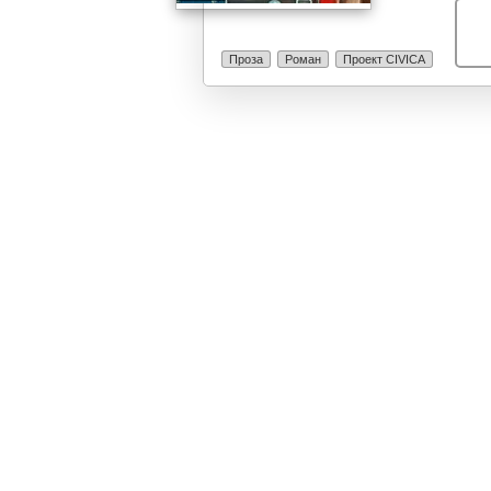
и оваа не е с
би ја поминала
подеми и падо
Проза
Роман
Проект CIVICA
и непобедлива
најголеми меч
Лука е од оние
следи животите
надежта, насме
оваа е роман 