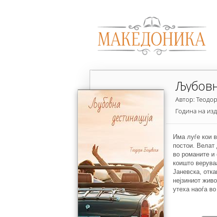
Љубовн
Автор: Теодо
Година на из
Има луѓе кои 
постои. Велат
во романите и 
коишто верува
Јаневска, отка
нејзиниот жив
утеха наоѓа во
таа го запозна
живот. Нивнат
онаа од најпоз