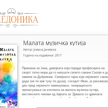
Малата музичка кутија
Автор: Јована Јаневска
Година на издавање: 2017
Приказна за Јана, девојката која поради професијата на
својот татко мора да го напушти своето сакано Скопје и д
замине за Дубровник. Семејната тајна која нејзиниот сака
дедо (не по крв туку по душа), соседот Иван, ја раскажув
ден пред нејзиното заминување, генерациското
пренесување на клетвата на малата музичка кутија,
вистинските ликови од бајката за “Дамата со црвената
марама”, со која растеше Јана. Борбата со Дубровник,
песната на Пабло Неруда - “Вечерва би можел да ги
напишам најтажните стихови”, нотите на Стинг и љубовта