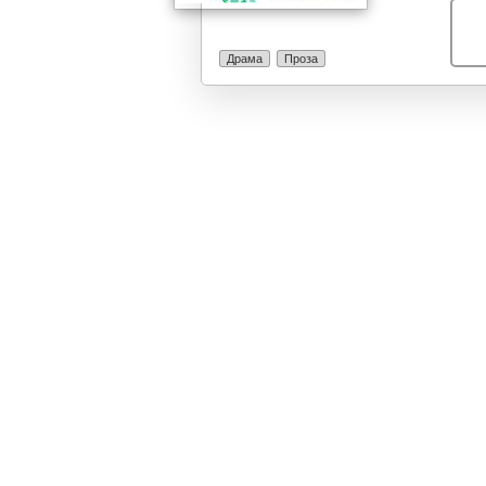
имаат гости, 
прват во текот
означуваат. Ви
Драма
Проза
сестри преку и
нив се свршува
комуникација 
комични ситуа
денешните сем
технологијата.