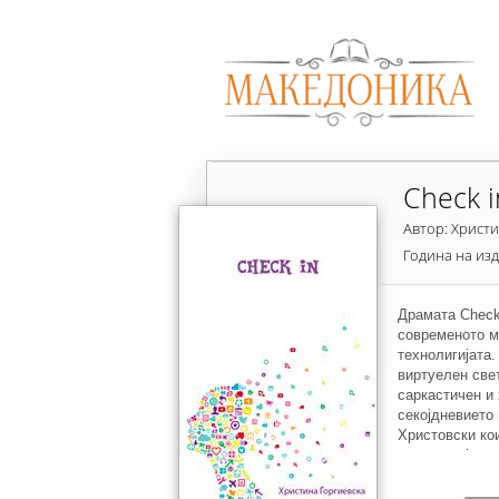
Check i
Автор: Христи
Година на из
Драмата Check 
современото м
технолигијата.
виртуелен све
саркастичен и
секојдневието 
Христовски ко
технологијата 
животот. Вним
означат додека