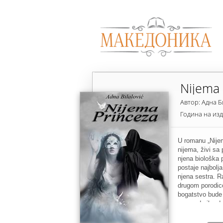
Nijema 
Автор: Адна 
Година на из
U romanu „Nijem
nijema, živi sa
njena biološka 
postaje najbolja
njena sestra. R
drugom porodico
bogatstvo bude 
morao da ih udal
čovjek je saznao
živjela i za koje