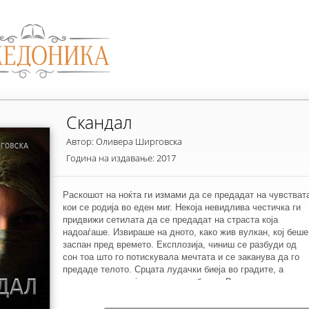
Скандал
Автор: Оливера Ширговска
Година на издавање: 2017
Раскошот на ноќта ги измами да се предадат на чувстват
кои се родија во еден миг. Некоја невидлива честичка ги
придвижи сетилата да се предадат на страста која
надоаѓаше. Извираше на дното, како жив вулкан, кој беше
заспан пред времето. Експлозија, чиниш се разбуди од
сон тоа што го потискувала мечтата и се заканува да го
предаде телото. Срцата лудачки биеја во градите, а
нивните погледи ја пишуваа љубовта. Во полутемната
просторија, на тивките звуци од баладата, страста ги
преплави телата.