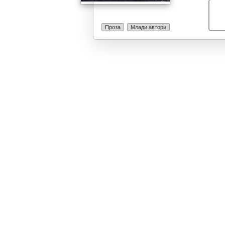
Проза
Млади автори