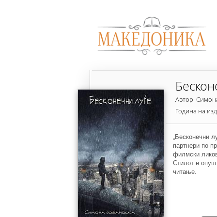
Бескон
Автор: Симон
Година на из
„Бесконечни лу
партнери по пр
филмски ликов
Стилот е опушт
читање.