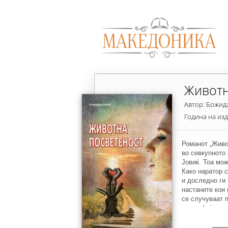
Животн
Автор: Божид
Година на из
Романот „Живо
во севкупното
Јовиќ. Тоа мож
Како наратор с
и доследно ги
настаните кои
се случуваат 
географијата 
границите на в
заврзува непо