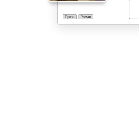
војна која дон
борба за избо
социјални прав
Проза
Роман
во едно ново 
татковината. П
породот според
амбиент. Тоа е
човекот, го со
битие и како н
таквата врска 
на македонскат
симбол на егзи
љубовница, жи
извор на нови
книжевна тради
Прличев и на 
романот на Јов
љубов, таа во
будење и прос
на делото се г
истрајност во 
колективното 
народ.