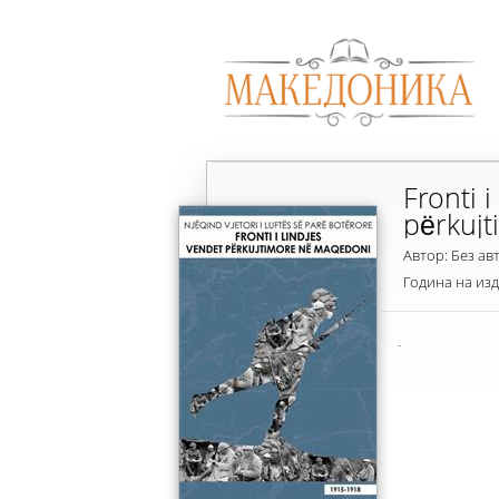
Fronti i
përkuj
Автор: Без ав
Година на из
.