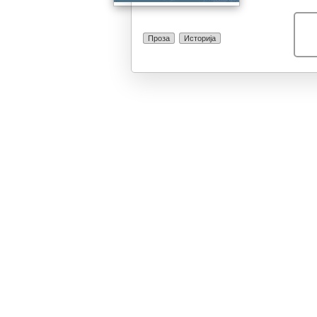
Проза
Историја