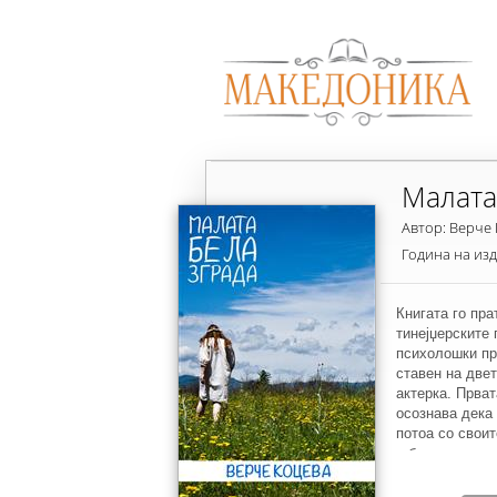
Малата
Автор: Верче
Година на из
Книгата го пра
тинејџерските 
психолошки про
ставен на двет
актерка. Прват
осознава дека 
потоа со своит
е баш располож
борба со љубо
помеѓу таа себ