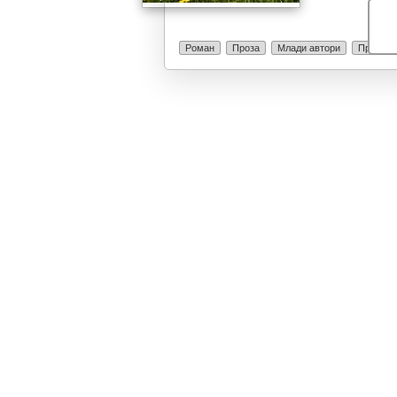
знае и тоа как
да ја уништи..
таквата борба?
Роман
Проза
Млади автори
Проект