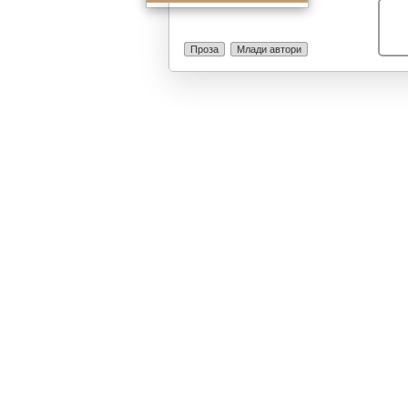
нудат низа ре
институцијата
интересно. На
Проза
Млади автори
литературен ј
со знаења пов
решенија за пр
појавиле околу
секогаш привл
канонисти (црк
ширум светот. 
задоволува кр
поздравувам!