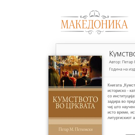
Кумств
Автор: Петар
Година на из
Книгата „Кумст
историско - ка
со институциј
задира во пре
чиј што научен
исто време, ис
литургискиот а
општо за инсти
посветен на д
делото. Така 