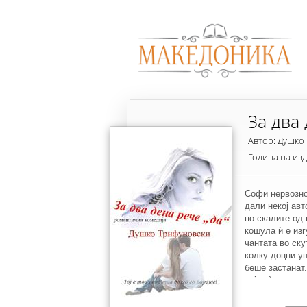
За два 
Автор: Душко
Година на из
Софи нервозно
дали некој авт
по скалите од 
кошула ѝ е из
чантата во ску
колку доцни уш
беше застанат
пајак ѝ го кр
Проклетство! Н
Дури и љубовни