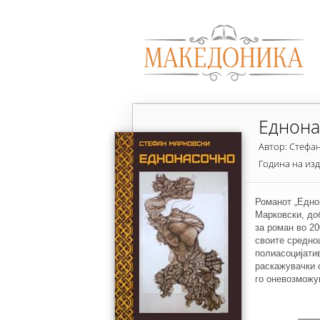
Еднон
Автор: Стефа
Година на из
Романот „Едно
Марковски, до
за роман во 20
своите средно
полиасоцијати
раскажувачки 
го оневозможу
трите испрепл
класичните на