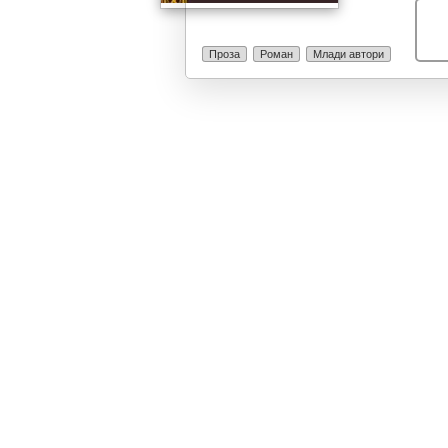
Проза
Роман
Млади автори