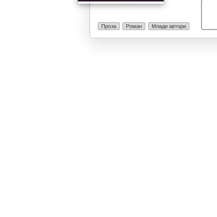
секоја нејзина
нејзиниот живо
хаос.
Проза
Роман
Млади автори