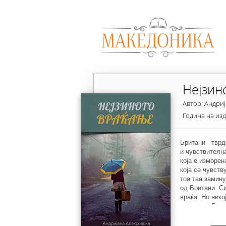
Нејзин
Автор: Андриј
Година на из
Британи - твр
и чувствителна
која е изморен
која се чувств
тоа таа замину
од Британи. Си
враќа. Но никој
спомнува Брита
ново име, нов 
себе. Но со пл