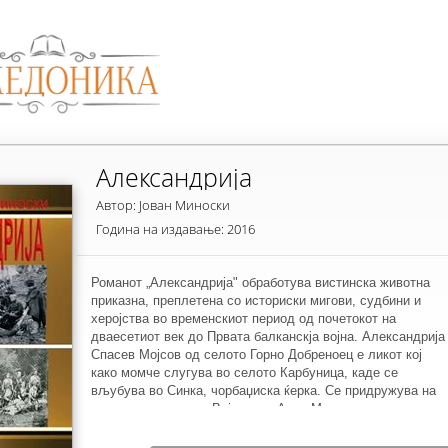
Александрија
Автор: Јован Миноски
Година на издавање: 2016
Романот „Александрија" обработува вистинска животна
приказна, преплетена со историски мигови, судбини и
херојства во временскиот период од почетокот на
дваесетиот век до Првата балканскја војна. Александрија
Спасев Мојсов од селото Горно Добреноец е ликот кој
како момче слугува во селото Карбуница, каде се
вљубува во Синка, чорбаџиска ќерка. Се придружува на
комитската чета на Војводата Арсо Мицков на свои
шеснаесет години, учествува во Илинденското востание,
со нападот на градот Кичево, предничи со јунаштво и