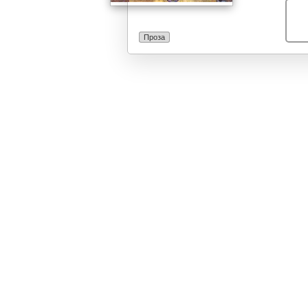
во христијанс
исклучително е
препорачуваме
Проза