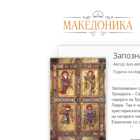
Запозн
Автор: Без ав
Година на из
Запознавање с
Троицката – С
серијата на Тр
Лавра. Таа е н
христијанскат
на четирите кн
Евангелие со о
историја. На к
Евангелијата 
за духовно на