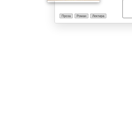
има две внучи
како мали, па 
Ландри му го д
Проза
Роман
Лектира
исполни некое
ќе успее да го
кажува дека тр
(Фадета била г
танцот, се раѓ
се вљубуваат 
ќе дознаат за 
неа. Фадета за
враќа бидејќи 
наследство и 
се венча со не
конечно ќе се 
тој заминува в