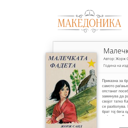
Малечк
Автор: Жорж 
Година на из
Приказна за б
самото раѓање
опстанат посе
заминува да ра
својот татко К
се разболува.
брат тој бега 
меѓувреме Ланд
одговор ќе му 
за вештерка б