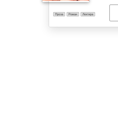
природата. „С
лирска испове
расположенија
Проза
Роман
Лектира
кревка душа за
тоа ќе се слуш
описот на една
големи пробле
правилниот ра
„Страдањата н
приказна која 
или момче, да 
во еден период
младоста и не