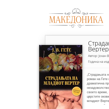
Страда
Вертер
Автор: Јохан 
Година на из
„Страдањата н
роман на Гете 
драматична пр
незадоволство
своето време, 
цврстите окови
младиот Вертер
општество бега