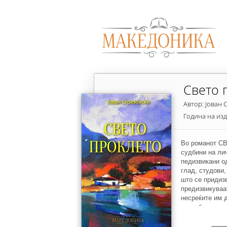
Свето 
Автор: Јован 
Година на из
Во романот С
судбини на ли
педизвикани о
глад, студови,
што се придизв
предизвикуваа
несреќите им 
разнебитена п
луѓето се зафа
не можат да се