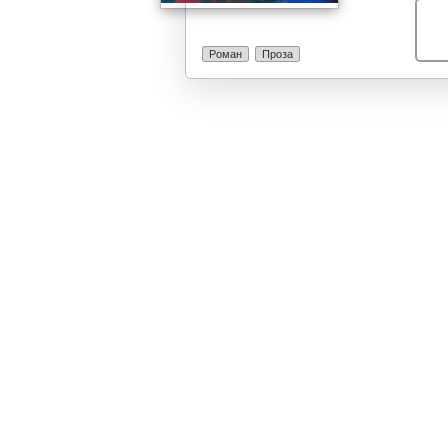
крајот на Прва
им се дава епс
пролом на Мак
Роман
Проза
романот отслик
раскажувачки ј