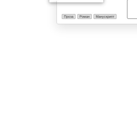
Проза
Роман
Манускрипт