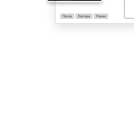
претставувањет
загатнал сите 
разочараност о
Проза
Лектира
Роман
суптилно ни го