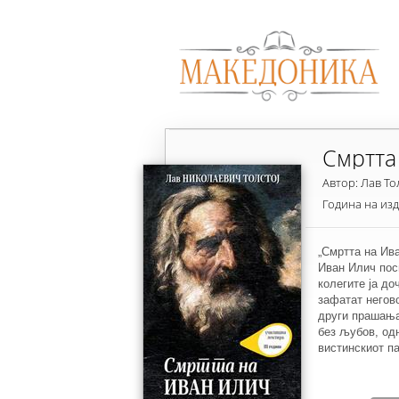
Смртта
Автор: Лав То
Година на из
„Смртта на Ив
Иван Илич посв
колегите ја до
зафатат негов
други прашања
без љубов, одн
вистинскиот па
да се живее за
живее за себе,
смртта, бесми