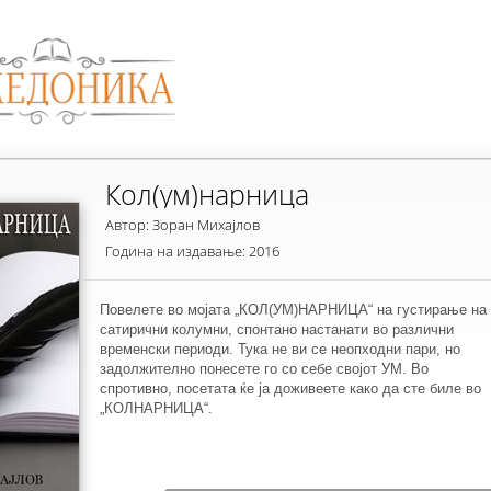
Кол(ум)нарница
Автор: Зоран Михајлов
Година на издавање: 2016
Повелете во мојата „КОЛ(УМ)НАРНИЦА“ на густирање на
сатирични колумни, спонтано настанати во различни
временски периоди. Тука не ви се неопходни пари, но
задолжително понесете го со себе својот УМ. Во
спротивно, посетата ќе ја доживеете како да сте биле во
„КОЛНАРНИЦА“.