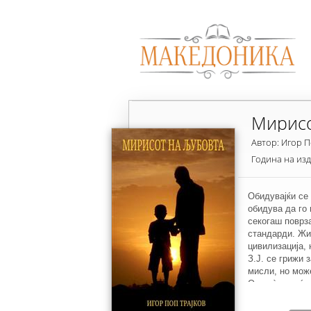
Мирисо
Автор: Игор П
Година на из
Обидувајќи се 
обидува да го 
секогаш поврз
стандарди. Жи
цивилизација, 
З.Ј. се грижи 
мисли, но може
Ова сè повеќе 
разврска која 