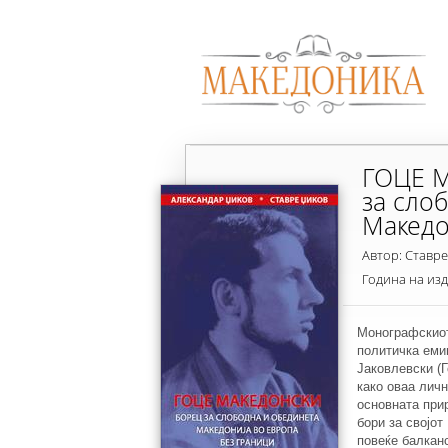
ГОЦЕ 
за сло
Македо
границ
Автор: Ставр
Година на из
Монографскиот
политичка емиг
Јаковлевски (
како оваа личн
основната прир
бори за својот
повеќе балкан