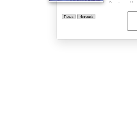
Република Маке
Гостиварско, 
Западна Герма
Проза
Историја
Џиков низ поли
Јаковлевски со
година со псев
екстремен емиг
презентираат 
патриотска акт
Богдановски, 
македонска ист
документи кои 
неточно го при
екстремен поли
обединета Мак
трудот се евид
неговиот пове
презентирање 
македонскиот н
прославата за
Востание - 11 
неговите говор