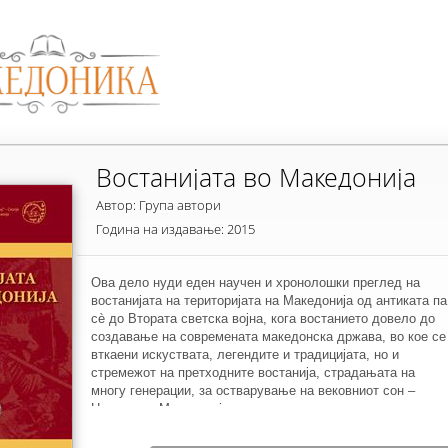
Востанијата во Македонија
Автор: Група автори
Година на издавање: 2015
Ова дело нуди еден научен и хронолошки преглед на
востанијата на територијата на Македонија од антиката па
сè до Втората светска војна, кога востанието довело до
создавање на современата македонска држава, во кое се
вткаени искуствата, легендите и традицијата, но и
стремежот на претходните востанија, страдањата на
многу генерации, за остварување на вековниот сон –
Независна Македонија.